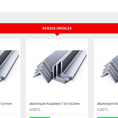
BENZER ÜRÜNLER
x15x1mm
Alüminyum Köşebent 15x15x2mm
Alüminyum K
0,00TL
0,00TL