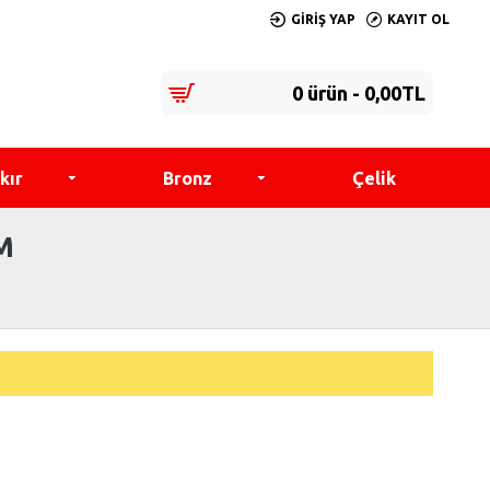
GIRIŞ YAP
KAYIT OL
0 ürün - 0,00TL
kır
Bronz
Çelik
M