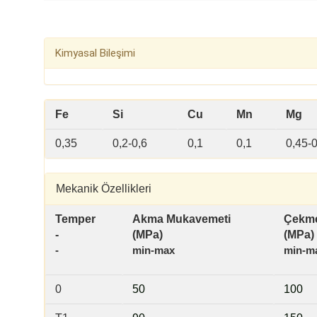
Kimyasal Bileşimi
Fe
Si
Cu
Mn
Mg
0,35
0,2-0,6
0,1
0,1
0,45-0
Mekanik Özellikleri
Temper
Akma Mukavemeti
Çekme
-
(MPa)
(MPa)
-
min-max
min-m
0
50
100