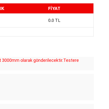
IK
FİYAT
0.0 TL
et 3000mm olarak gönderilecektir.Testere