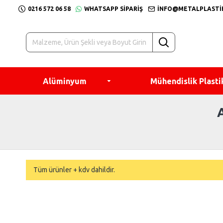
0216 572 06 58
WHATSAPP SIPARIŞ
INFO@METALPLASTI
Alüminyum
Mühendislik Plasti
Tüm ürünler + kdv dahildir.