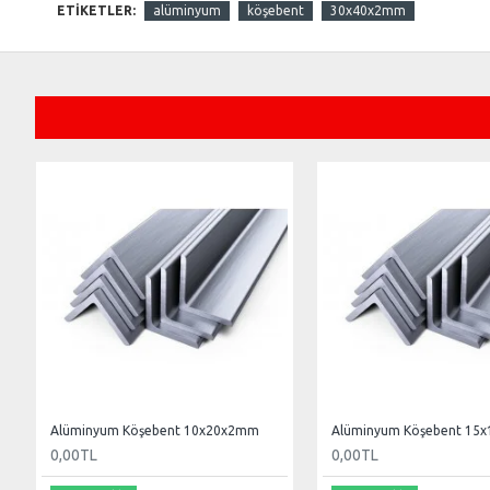
ETIKETLER:
alüminyum
köşebent
30x40x2mm
Alüminyum Köşebent 10x20x2mm
Alüminyum Köşebent 15
0,00TL
0,00TL