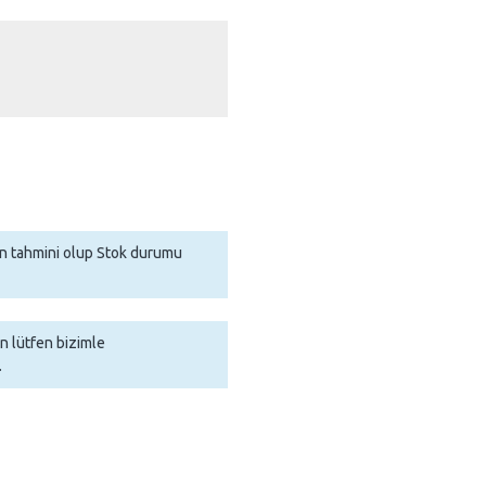
man tahmini olup Stok durumu
in lütfen bizimle
.