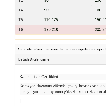
T1
9
0
15
0
T4
90
1
60
T5
110
-175
150
-2
T6
170
-210
205
-2
Satın alacağınız malzeme
T6 temper
değerlerine uygundu
Detaylı Bilgilendirme
Karakteristik Özellikleri
Korozyon dayanımı yüksek , çok iyi kaynak yapılabili
çok iyi , yorulma dayanımı yüksek , kompleks parçal