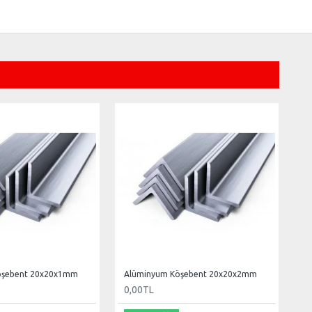
öşebent 20x20x1mm
Alüminyum Köşebent 20x20x2mm
0,00TL