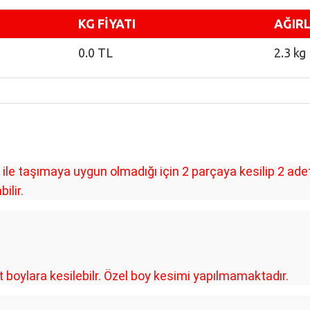
KG FİYATI
AĞIRL
0.0 TL
2.3 kg
le taşımaya uygun olmadığı için 2 parçaya kesilip 2 ad
ilir.
oylara kesilebilr. Özel boy kesimi yapılmamaktadır.