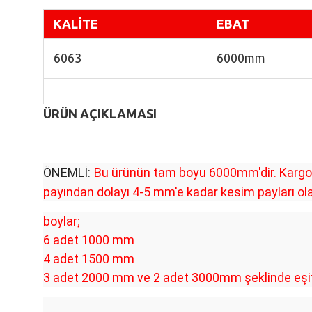
K
ALİTE
EBAT
6063
6000mm
ÜRÜN AÇIKLAMASI
ÖNEMLİ:
Bu ürünün tam boyu 6000mm'dir. Kargo i
payından dolayı 4-5 mm'e kadar kesim payları olab
boylar;
6 adet 1000 mm
4 adet 1500 mm
3 adet 2000 mm ve 2 adet 3000mm şeklinde eşit b