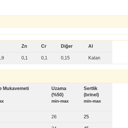
Zn
Cr
Diğer
Al
,9
0,1
0,1
0,15
Kalan
 Mukavemeti
Uzama
Sertlik
(%50)
(brinel)
ax
min-max
min-max
26
2
5