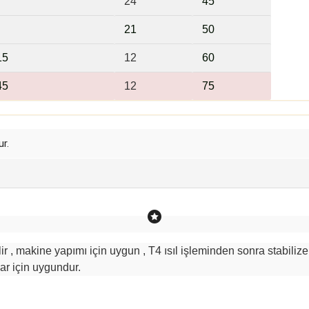
24
45
21
5
0
15
12
6
0
45
12
75
r.
r , makine yapımı için uygun , T4 ısıl işleminden sonra stabilize
ar için uygundur.