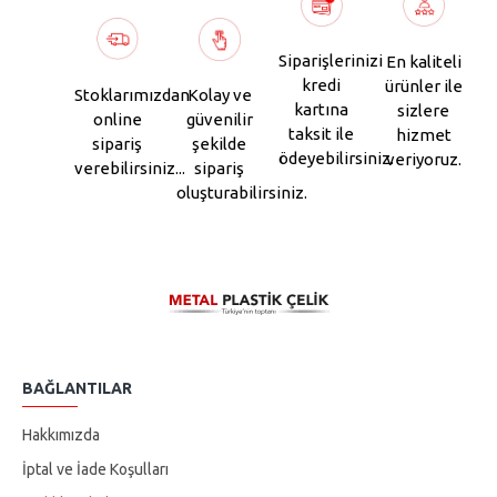
Siparişlerinizi
En kaliteli
kredi
ürünler ile
Stoklarımızdan
Kolay ve
kartına
sizlere
online
güvenilir
taksit ile
hizmet
sipariş
şekilde
ödeyebilirsiniz.
veriyoruz.
verebilirsiniz...
sipariş
oluşturabilirsiniz.
BAĞLANTILAR
Hakkımızda
İptal ve İade Koşulları