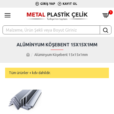
GIRIŞ YAP
KAYIT OL
0
ALÜMINYUM KÖŞEBENT 15X15X1MM
Alüminyum Köşebent 15x15x1mm
Tüm ürünler + kdv dahildir.