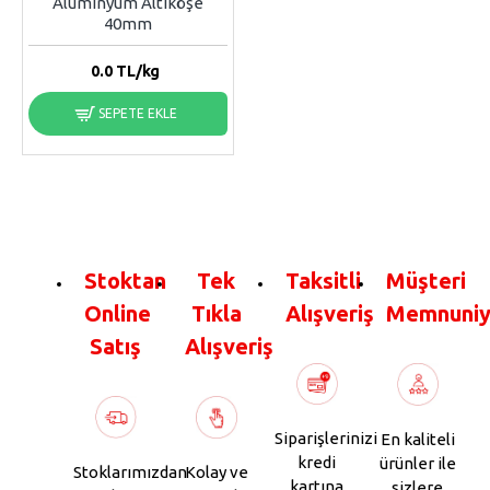
Alüminyum Altıköşe
40mm
0.0
TL/kg
SEPETE EKLE
Stoktan
Tek
Taksitli
Müşteri
Online
Tıkla
Alışveriş
Memnuniy
Satış
Alışveriş
Siparişlerinizi
En kaliteli
kredi
ürünler ile
Stoklarımızdan
Kolay ve
kartına
sizlere