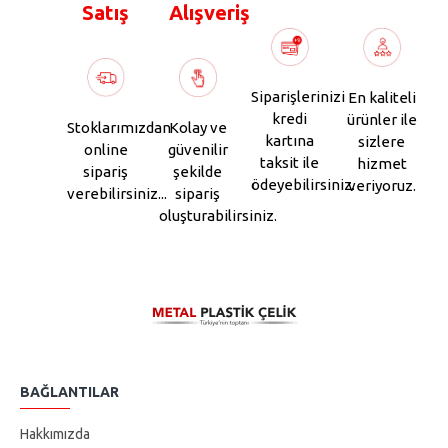
Satış
Alışveriş
Siparişlerinizi
En kaliteli
kredi
ürünler ile
Stoklarımızdan
Kolay ve
kartına
sizlere
online
güvenilir
taksit ile
hizmet
sipariş
şekilde
ödeyebilirsiniz.
veriyoruz.
verebilirsiniz...
sipariş
oluşturabilirsiniz.
BAĞLANTILAR
Hakkımızda