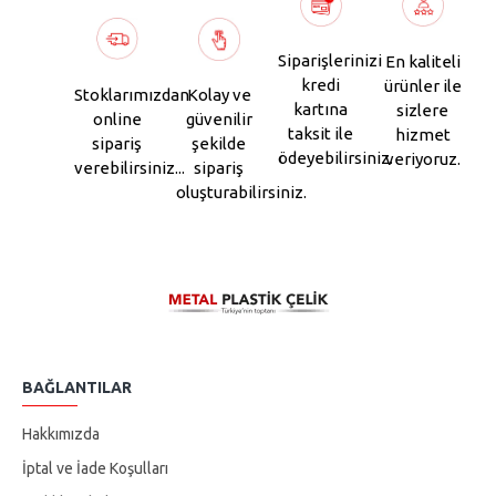
Siparişlerinizi
En kaliteli
kredi
ürünler ile
Stoklarımızdan
Kolay ve
kartına
sizlere
online
güvenilir
taksit ile
hizmet
sipariş
şekilde
ödeyebilirsiniz.
veriyoruz.
verebilirsiniz...
sipariş
oluşturabilirsiniz.
BAĞLANTILAR
Hakkımızda
İptal ve İade Koşulları