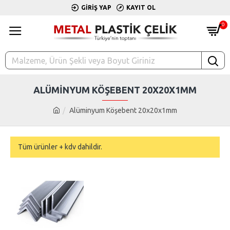
GIRIŞ YAP
KAYIT OL
0
ALÜMINYUM KÖŞEBENT 20X20X1MM
Alüminyum Köşebent 20x20x1mm
Tüm ürünler + kdv dahildir.