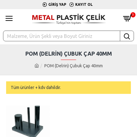
GIRIŞ YAP
KAYIT OL
0
POM (DELRIN) ÇUBUK ÇAP 40MM
POM (Delrin) Çubuk Çap 40mm
Tüm ürünler + kdv dahildir.