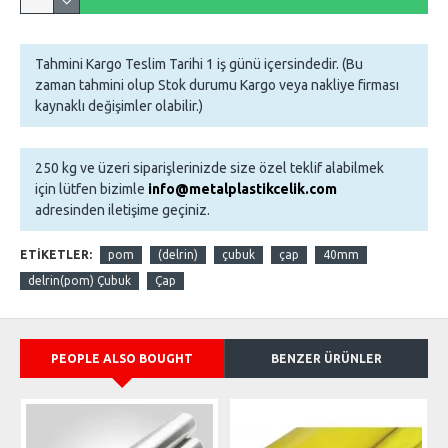
Tahmini Kargo Teslim Tarihi 1 iş günü içersindedir. (Bu
zaman tahmini olup Stok durumu Kargo veya nakliye firması
kaynaklı değişimler olabilir.)
250 kg ve üzeri siparişlerinizde size özel teklif alabilmek
için lütfen bizimle
info@metalplastikcelik.com
adresinden iletişime geçiniz.
ETIKETLER:
pom
(delrin)
çubuk
çap
40mm
delrin(pom) Çubuk
Çap
PEOPLE ALSO BOUGHT
BENZER ÜRÜNLER