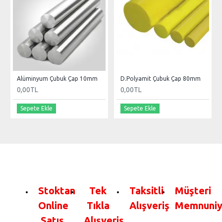
Alüminyum Çubuk Çap 10mm
D.Polyamit Çubuk Çap 80mm
0,00TL
0,00TL
Sepete Ekle
Sepete Ekle
Stoktan
Tek
Taksitli
Müşteri
Online
Tıkla
Alışveriş
Memnuniy
Satış
Alışveriş