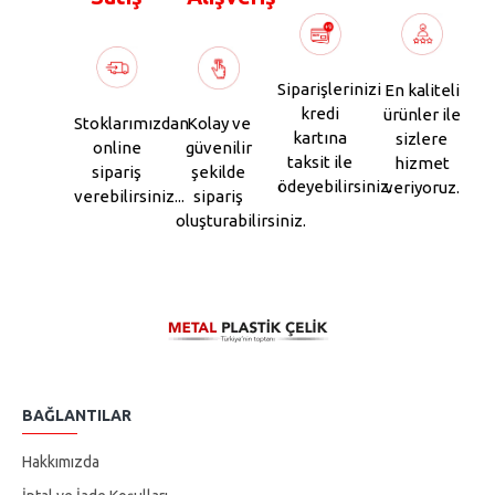
Siparişlerinizi
En kaliteli
kredi
ürünler ile
Stoklarımızdan
Kolay ve
kartına
sizlere
online
güvenilir
taksit ile
hizmet
sipariş
şekilde
ödeyebilirsiniz.
veriyoruz.
verebilirsiniz...
sipariş
oluşturabilirsiniz.
BAĞLANTILAR
Hakkımızda