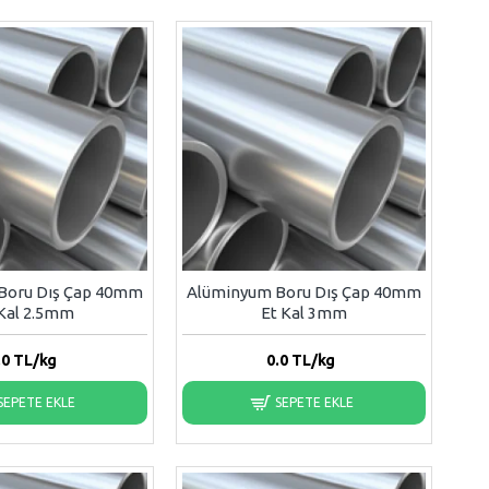
Boru Dış Çap 40mm
Alüminyum Boru Dış Çap 40mm
 Kal 2.5mm
Et Kal 3mm
.0
TL/kg
0.0
TL/kg
SEPETE EKLE
SEPETE EKLE