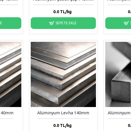
0.0
TL/kg
0
LE
SEPETE EKLE
a 40mm
Alüminyum Levha 140mm
Alüminyum
0.0
TL/kg
0