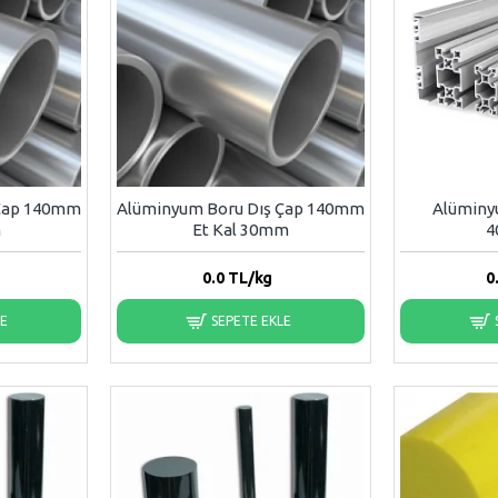
 Çap 140mm
Alüminyum Boru Dış Çap 140mm
Alüminy
m
Et Kal 30mm
4
0.0
TL/kg
0
LE
SEPETE EKLE