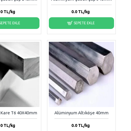
.0
TL/kg
0.0
TL/kg
SEPETE EKLE
SEPETE EKLE
 Kare T6 40X40mm
Alüminyum Altıköşe 40mm
.0
TL/kg
0.0
TL/kg