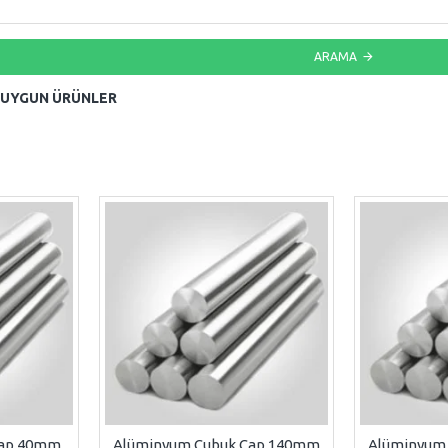
ARAMA
 UYGUN ÜRÜNLER
Çap 40mm
Alüminyum Çubuk Çap 140mm
Alüminyum