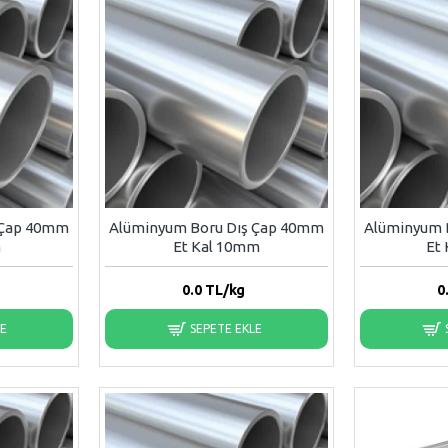
 Çap 40mm
Alüminyum Boru Dış Çap 40mm
Alüminyum 
m
Et Kal 10mm
Et
0.0
TL/kg
0
LE
SEPETE EKLE