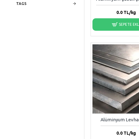
TAGS
6082
0.0
TL/kg
SEPETE EK
7075
PTFE
Pirinç
Bronz | RG5 Kalay
Alüminyum Levh
0.0
TL/kg