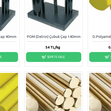
 Çap 40mm
POM (Delrin) Çubuk Çap 140mm
D.Polyami
54
TL/kg
0
LE
SEPETE EKLE