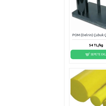
POM (Delrin) Çubuk
54
TL/kg
SEPETE EK