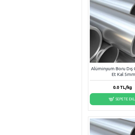
Alüminyum Boru Dış
Et Kal 5m
0.0
TL/kg
SEPETE EK