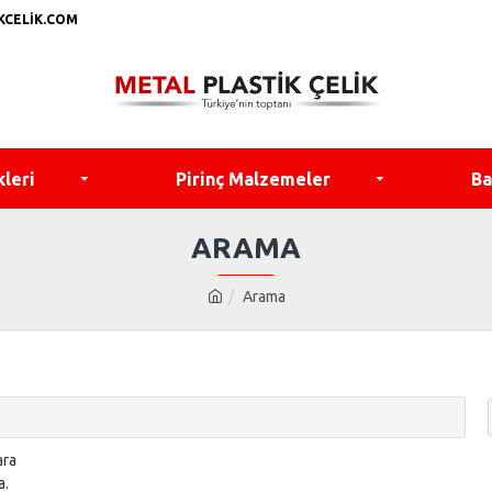
KCELIK.COM
kleri
Pirinç Malzemeler
Ba
ARAMA
Arama
ara
a.