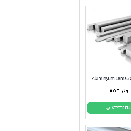
Alüminyum Lama 
0.0
TL/kg
SEPETE EK