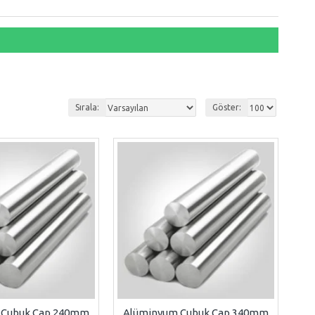
Sırala:
Göster:
 Çubuk Çap 240mm
Alüminyum Çubuk Çap 340mm