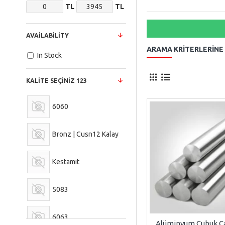
TL
TL
AVAILABILITY
ARAMA KRITERLERINE
In Stock
KALITE SEÇINIZ 123
6060
Bronz | Cusn12 Kalay
Kestamit
5083
6063
Alüminyum Çubuk 