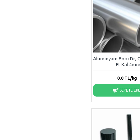
Alüminyum Boru Dış
Et Kal 4m
0.0
TL/kg
SEPETE EK