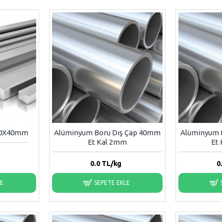
30X40mm
Alüminyum Boru Dış Çap 40mm
Alüminyum 
Et Kal 2mm
Et
0.0
TL/kg
0
LE
SEPETE EKLE