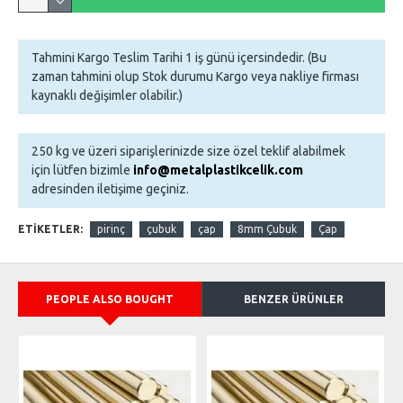
Tahmini Kargo Teslim Tarihi 1 iş günü içersindedir. (Bu
zaman tahmini olup Stok durumu Kargo veya nakliye firması
kaynaklı değişimler olabilir.)
250 kg ve üzeri siparişlerinizde size özel teklif alabilmek
için lütfen bizimle
info@metalplastikcelik.com
adresinden iletişime geçiniz.
ETIKETLER:
pirinç
çubuk
çap
8mm Çubuk
Çap
PEOPLE ALSO BOUGHT
BENZER ÜRÜNLER