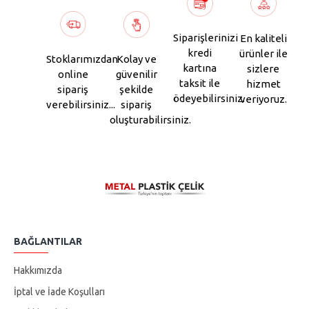
Siparişlerinizi
En kaliteli
kredi
ürünler ile
Stoklarımızdan
Kolay ve
kartına
sizlere
online
güvenilir
taksit ile
hizmet
sipariş
şekilde
ödeyebilirsiniz.
veriyoruz.
verebilirsiniz...
sipariş
oluşturabilirsiniz.
BAĞLANTILAR
Hakkımızda
İptal ve İade Koşulları