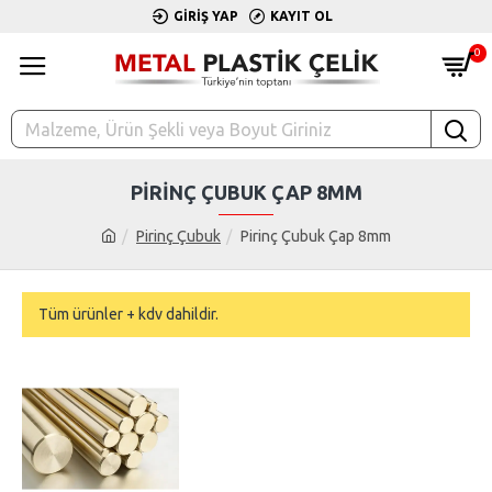
GIRIŞ YAP
KAYIT OL
0
PIRINÇ ÇUBUK ÇAP 8MM
Pirinç Çubuk
Pirinç Çubuk Çap 8mm
Tüm ürünler + kdv dahildir.