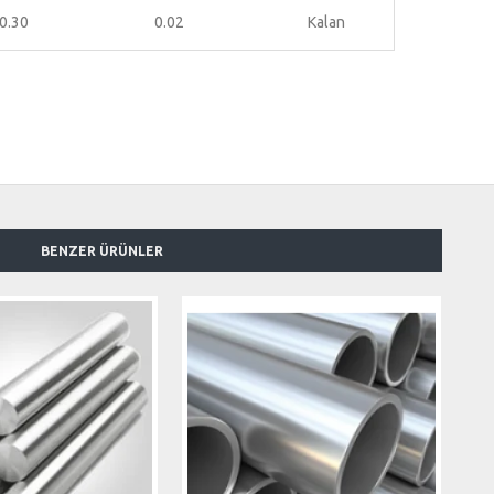
0.30
0.02
Kalan
BENZER ÜRÜNLER