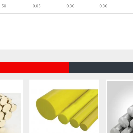
2.50
0.05
0.30
0.30