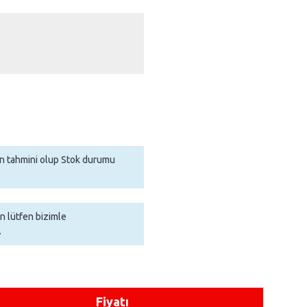
man tahmini olup Stok durumu
in lütfen bizimle
.
Fiyatı