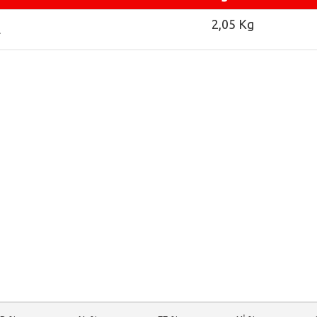
2,05 Kg
L
nci