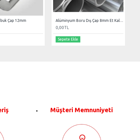
ubuk Çap 12mm
Alüminyum Boru Dış Çap 8mm Et Kal 1.2mm
0,00TL
Sepete Ekle
eriş
Müşteri Memnuniyeti