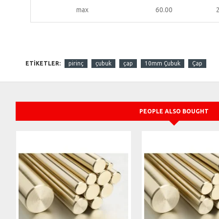
max
60.00
ETIKETLER:
pirinç
çubuk
çap
10mm Çubuk
Çap
PEOPLE ALSO BOUGHT