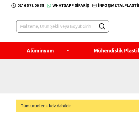
0216 572 06 58
WHATSAPP SIPARIŞ
INFO@METALPLASTI
Alüminyum
Mühendislik Plasti
Tüm ürünler + kdv dahildir.