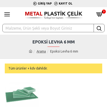
GIRIŞ YAP
KAYIT OL
0
EPOKSI LEVHA 6 MM
Arama
Epoksi Levha 6 mm
Tüm ürünler + kdv dahildir.