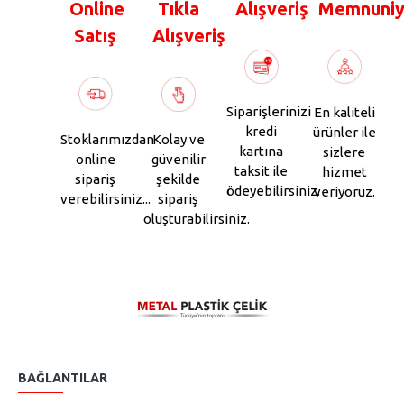
Online
Tıkla
Alışveriş
Memnuniy
Satış
Alışveriş
Siparişlerinizi
En kaliteli
kredi
ürünler ile
Stoklarımızdan
Kolay ve
kartına
sizlere
online
güvenilir
taksit ile
hizmet
sipariş
şekilde
ödeyebilirsiniz.
veriyoruz.
verebilirsiniz...
sipariş
oluşturabilirsiniz.
BAĞLANTILAR