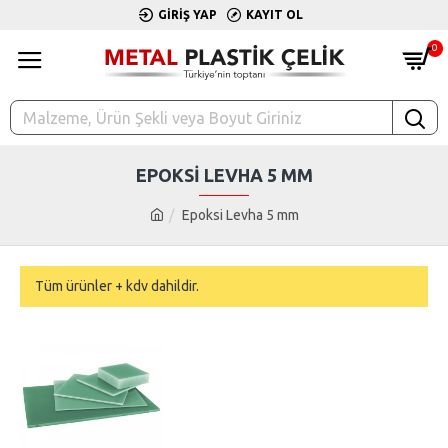
GIRIŞ YAP
KAYIT OL
0
EPOKSI LEVHA 5 MM
Epoksi Levha 5 mm
Tüm ürünler + kdv dahildir.