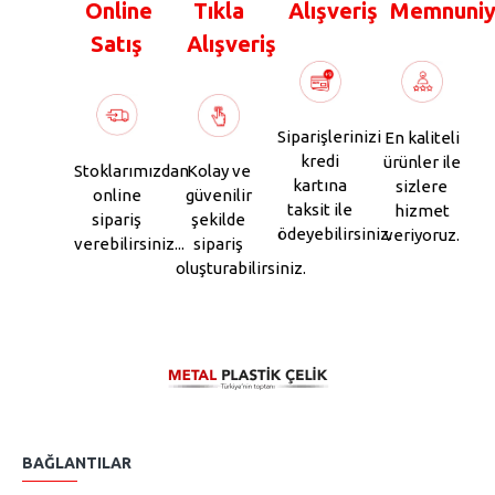
Online
Tıkla
Alışveriş
Memnuniy
Satış
Alışveriş
Siparişlerinizi
En kaliteli
kredi
ürünler ile
Stoklarımızdan
Kolay ve
kartına
sizlere
online
güvenilir
taksit ile
hizmet
sipariş
şekilde
ödeyebilirsiniz.
veriyoruz.
verebilirsiniz...
sipariş
oluşturabilirsiniz.
BAĞLANTILAR