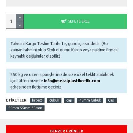
SEPETE EKLE
Tahmini Kargo Teslim Tarihi 1 iş günü içersindedir. (Bu
zaman tahmini olup Stok durumu Kargo veya nakliye firması
kaynaklı değişimler olabilir.)
250 kg ve üzeri siparişlerinizde size özel teklif alabilmek
için lütfen bizimle
info@metalplastikcelik.com
adresinden iletişime geçiniz.
ETIKETLER:
bronz
çubuk
çap
45mm Çubuk
Çap
50mm 55mm 60mm
BENZER ÜRÜNLER