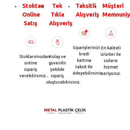
Stoktan
Tek
Taksitli
Müşteri
Online
Tıkla
Alışveriş
Memnuniy
Satış
Alışveriş
Siparişlerinizi
En kaliteli
kredi
ürünler ile
Stoklarımızdan
Kolay ve
kartına
sizlere
online
güvenilir
taksit ile
hizmet
sipariş
şekilde
ödeyebilirsiniz.
veriyoruz.
verebilirsiniz...
sipariş
oluşturabilirsiniz.