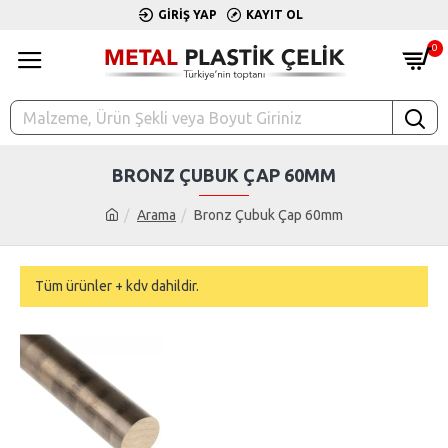
GIRIŞ YAP
KAYIT OL
0
BRONZ ÇUBUK ÇAP 60MM
Arama
Bronz Çubuk Çap 60mm
Tüm ürünler + kdv dahildir.