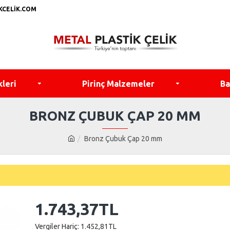
KCELIK.COM
kleri
Pirinç Malzemeler
Ba
BRONZ ÇUBUK ÇAP 20 MM
Bronz Çubuk Çap 20 mm
1.743,37TL
Vergiler Hariç: 1.452,81TL