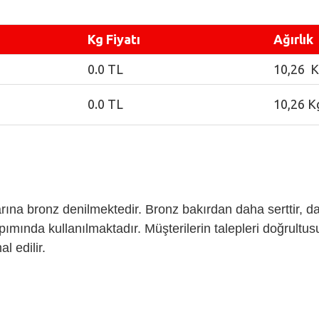
Kg Fiyatı
Ağırlık
0.0 TL
10,26 
0.0 TL
10,26 K
na bronz denilmektedir. Bronz bakırdan daha serttir, da
ımında kullanılmaktadır. Müşterilerin talepleri doğrultusu
 edilir.