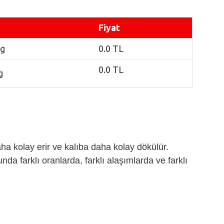
Fiyat
Kg
0.0 TL
0.0
TL
g
ha kolay erir ve kalıba daha kolay dökülür.
nda farklı oranlarda, farklı alaşımlarda ve farklı