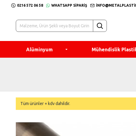
0216 572 06 58
WHATSAPP SIPARIŞ
INFO@METALPLASTI
Alüminyum
Mühendislik Plasti
Tüm ürünler + kdv dahildir.