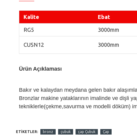
Kalite
Ebat
RG5
3000mm
CUSN12
3000mm
Ürün Açıklaması
Bakır ve kalaydan meydana gelen bakır alaşımları
Bronzlar makine yataklarının imalinde ve dişli yap
tekniklerle(çekme,savurma ve modelli döküm) imal
ETIKETLER:
bronz
çubuk
çap Çubuk
Çap