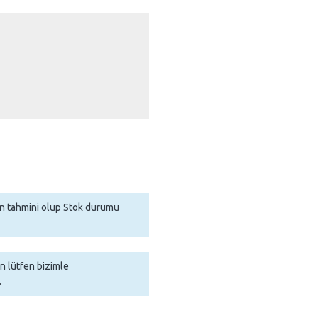
man tahmini olup Stok durumu
in lütfen bizimle
.