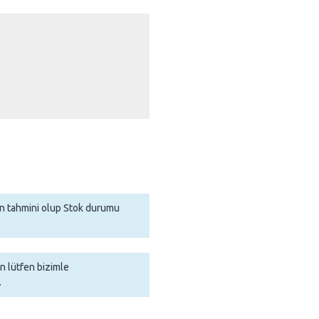
man tahmini olup Stok durumu
in lütfen bizimle
.