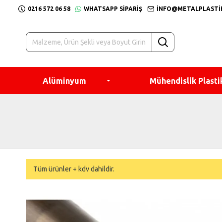
0216 572 06 58
WHATSAPP SIPARIŞ
INFO@METALPLASTI
Alüminyum
Mühendislik Plasti
Tüm ürünler + kdv dahildir.