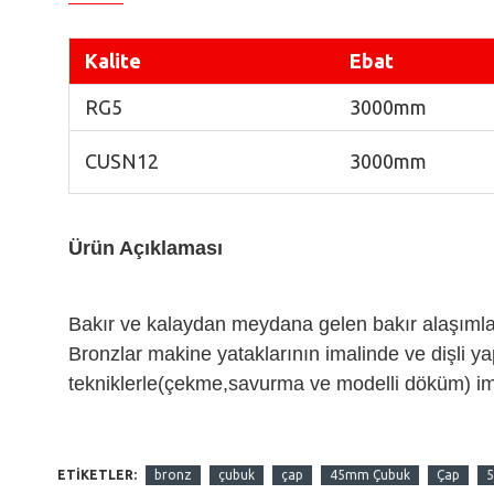
Kalite
Ebat
RG5
3000mm
CUSN12
3000mm
Ürün Açıklaması
Bakır ve kalaydan meydana gelen bakır alaşımları
Bronzlar makine yataklarının imalinde ve dişli yap
tekniklerle(çekme,savurma ve modelli döküm) imal
ETIKETLER:
bronz
çubuk
çap
45mm Çubuk
Çap