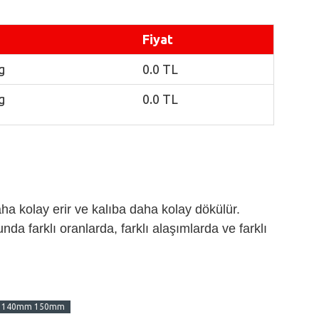
Fiyat
g
0.0 TL
g
0.0
T
L
ha kolay erir ve kalıba daha kolay dökülür.
nda farklı oranlarda, farklı alaşımlarda ve farklı
 140mm 150mm