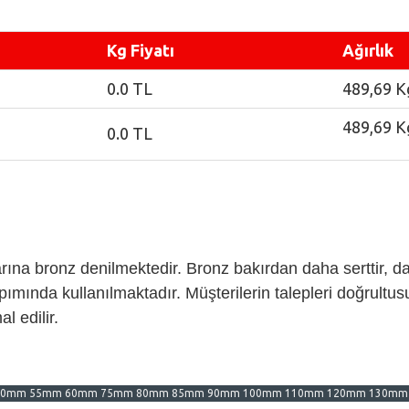
Kg Fiyatı
Ağırlık
0.0 TL
489,69 K
489,69 K
0.0 TL
na bronz denilmektedir. Bronz bakırdan daha serttir, da
ımında kullanılmaktadır. Müşterilerin talepleri doğrultusu
 edilir.
50mm 55mm 60mm 75mm 80mm 85mm 90mm 100mm 110mm 120mm 130mm