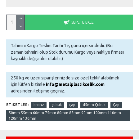
SEPETE EKLE
Tahmini Kargo Teslim Tarihi 1 iş günü içersindedir. (Bu
zaman tahmini olup Stok durumu Kargo veya nakliye firması
kaynaklı değişimler olabilir.)
250 kg ve üzeri siparişlerinizde size özel teklif alabilmek
için lütfen bizimle
info@metalplastikcelik.com
adresinden iletişime geçiniz.
ETIKETLER:
bronz
çubuk
çap
45mm Çubuk
Çap
50mm 55mm 60mm 75mm 80mm 85mm 90mm 100mm 110mm
120mm 130mm