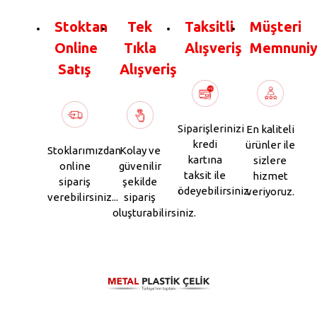
Stoktan
Tek
Taksitli
Müşteri
Online
Tıkla
Alışveriş
Memnuniy
Satış
Alışveriş
Siparişlerinizi
En kaliteli
kredi
ürünler ile
Stoklarımızdan
Kolay ve
kartına
sizlere
online
güvenilir
taksit ile
hizmet
sipariş
şekilde
ödeyebilirsiniz.
veriyoruz.
verebilirsiniz...
sipariş
oluşturabilirsiniz.