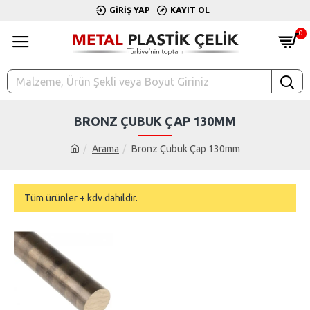
GIRIŞ YAP
KAYIT OL
0
BRONZ ÇUBUK ÇAP 130MM
Arama
Bronz Çubuk Çap 130mm
Tüm ürünler + kdv dahildir.