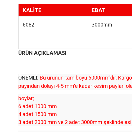
K
ALİTE
EBAT
6082
3000mm
ÜRÜN AÇIKLAMASI
ÖNEMLİ:
Bu ürünün tam boyu 6000mm'dir. Kargo i
payından dolayı 4-5 mm'e kadar kesim payları olab
boylar;
6 adet 1000 mm
4 adet 1500 mm
3 adet 2000 mm ve 2 adet 3000mm şeklinde eşit b