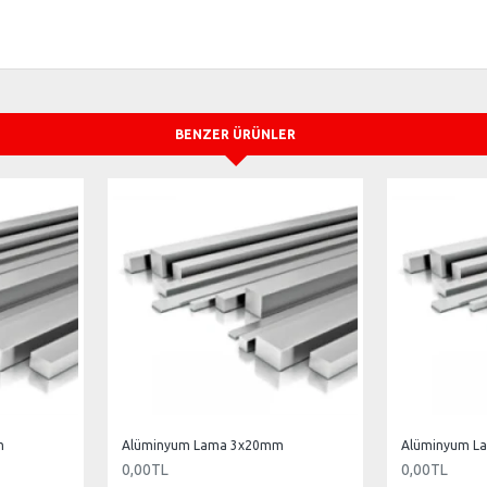
BENZER ÜRÜNLER
m
Alüminyum Lama 3x20mm
Alüminyum L
0,00TL
0,00TL