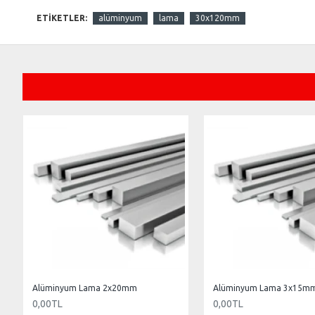
ETIKETLER:
alüminyum
lama
30x120mm
Alüminyum Lama 2x20mm
Alüminyum Lama 3x15m
0,00TL
0,00TL