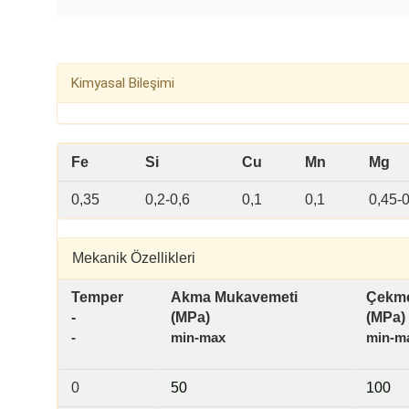
Kimyasal Bileşimi
Fe
Si
Cu
Mn
Mg
0,35
0,2-0,6
0,1
0,1
0,45-0
Mekanik Özellikleri
Temper
Akma Mukavemeti
Çekme
-
(MPa)
(MPa)
-
min-max
min-m
0
50
100