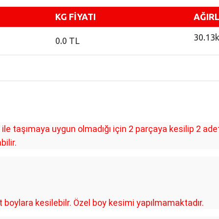
KG FİYATI
AĞIRL
30.13
0.0 TL
le taşımaya uygun olmadığı için 2 parçaya kesilip 2 ad
ilir.
oylara kesilebilr. Özel boy kesimi yapılmamaktadır.