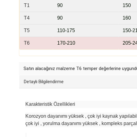
T1
9
0
15
0
T4
90
1
60
T5
110
-175
150
-2
T6
170
-210
205
-2
Satın alacağınız malzeme
T6 temper
değerlerine uygundu
Detaylı Bilgilendirme
Karakteristik Özellikleri
Korozyon dayanımı yüksek , çok iyi kaynak yapılabili
çok iyi , yorulma dayanımı yüksek , kompleks parçal