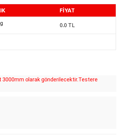
IK
FİYAT
kg
0.0 TL
et 3000mm olarak gönderilecektir.Testere