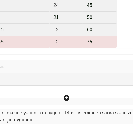
24
45
21
5
0
15
12
6
0
45
12
75
r.
r , makine yapımı için uygun , T4 ısıl işleminden sonra stabilize
ar için uygundur.