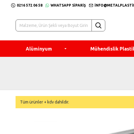
0216 572 06 58
WHATSAPP SIPARIŞ
INFO@METALPLASTI
Alüminyum
Mühendislik Plasti
Tüm ürünler + kdv dahildir.