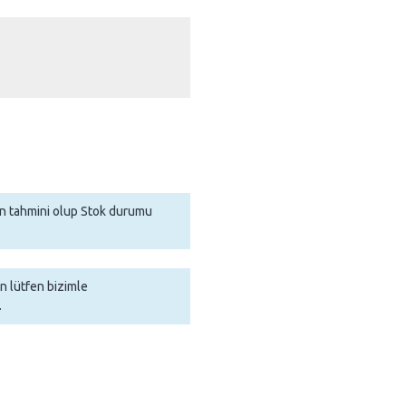
man tahmini olup Stok durumu
in lütfen bizimle
.