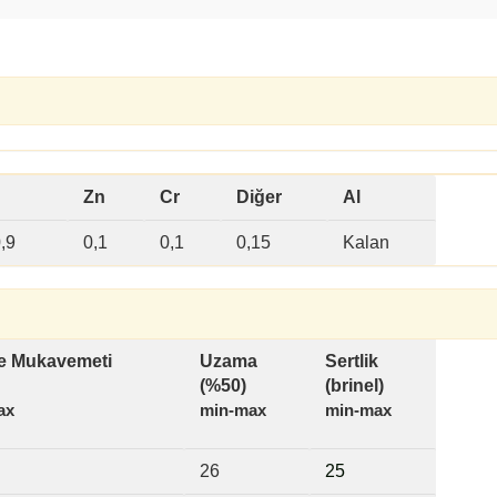
Zn
Cr
Diğer
Al
,9
0,1
0,1
0,15
Kalan
 Mukavemeti
Uzama
Sertlik
(%50)
(brinel)
ax
min-max
min-max
26
2
5