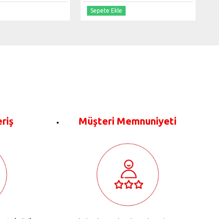
Sepete Ekle
eriş
Müşteri Memnuniyeti