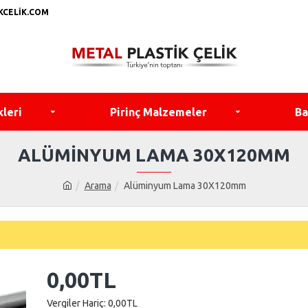
KCELIK.COM
kleri
Pirinç Malzemeler
Ba
ALÜMINYUM LAMA 30X120MM
Arama
Alüminyum Lama 30X120mm
0,00TL
Vergiler Hariç: 0,00TL