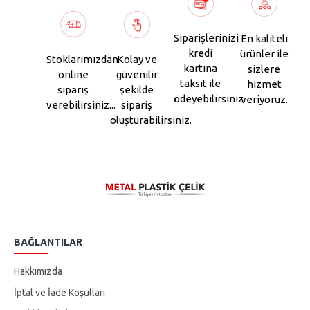
Siparişlerinizi
En kaliteli
kredi
ürünler ile
Stoklarımızdan
Kolay ve
kartına
sizlere
online
güvenilir
taksit ile
hizmet
sipariş
şekilde
ödeyebilirsiniz.
veriyoruz.
verebilirsiniz...
sipariş
oluşturabilirsiniz.
BAĞLANTILAR
Hakkımızda
İptal ve İade Koşulları