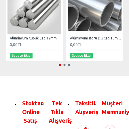
Alüminyum Çubuk Çap 12mm
Alüminyum Boru Dış Çap 10mm Et Kal 1
0,00TL
0,00TL
Sepete Ekle
Sepete Ekle
Stoktan
Tek
Taksitli
Müşteri
Online
Tıkla
Alışveriş
Memnuniy
Satış
Alışveriş