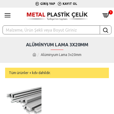
GIRIŞ YAP
KAYIT OL
0
ALÜMINYUM LAMA 3X20MM
Alüminyum Lama 3x20mm
Tüm ürünler + kdv dahildir.