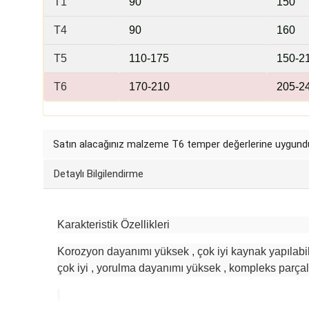
T1
9
0
15
0
T4
90
1
60
T5
110
-175
150
-2
T6
170
-210
205
-2
Satın alacağınız malzeme
T6 temper
değerlerine uygundu
Detaylı Bilgilendirme
Karakteristik Özellikleri
Korozyon dayanımı yüksek , çok iyi kaynak yapılabili
çok iyi , yorulma dayanımı yüksek , kompleks parçal