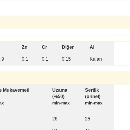
Zn
Cr
Diğer
Al
,9
0,1
0,1
0,15
Kalan
 Mukavemeti
Uzama
Sertlik
(%50)
(brinel)
ax
min-max
min-max
26
2
5