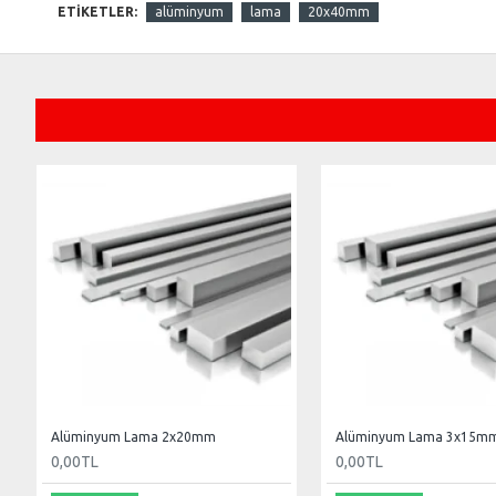
ETIKETLER:
alüminyum
lama
20x40mm
Alüminyum Lama 2x20mm
Alüminyum Lama 3x15m
0,00TL
0,00TL