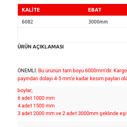
K
ALİTE
EBAT
6082
3000mm
ÜRÜN AÇIKLAMASI
ÖNEMLİ:
Bu ürünün tam boyu 6000mm'dir. Kargo i
payından dolayı 4-5 mm'e kadar kesim payları olab
boylar;
6 adet 1000 mm
4 adet 1500 mm
3 adet 2000 mm ve 2 adet 3000mm şeklinde eşit b