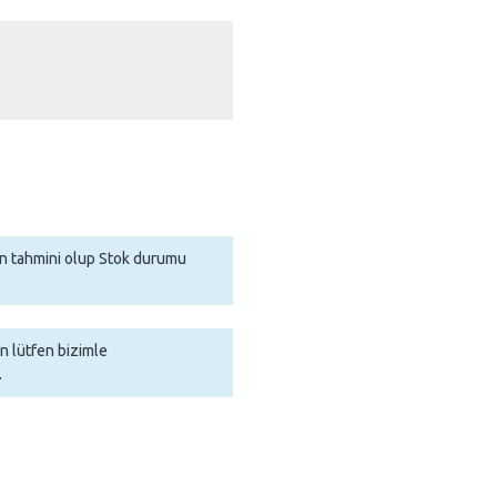
man tahmini olup Stok durumu
in lütfen bizimle
.