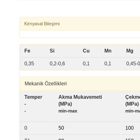
Kimyasal Bileşimi
Fe
Si
Cu
Mn
Mg
0,35
0,2-0,6
0,1
0,1
0,45-0
Mekanik Özellikleri
Temper
Akma Mukavemeti
Çekme
-
(MPa)
(MPa)
-
min-max
min-m
0
50
100