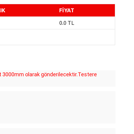
IK
FİYAT
0.0 TL
et 3000mm olarak gönderilecektir.Testere