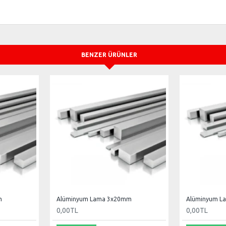
BENZER ÜRÜNLER
m
Alüminyum Lama 3x20mm
Alüminyum L
0,00TL
0,00TL