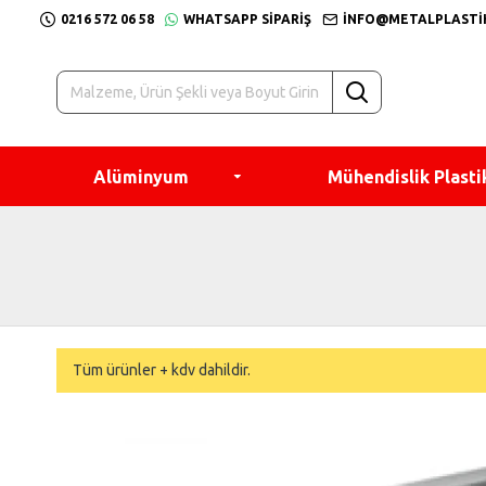
0216 572 06 58
WHATSAPP SIPARIŞ
INFO@METALPLASTI
Alüminyum
Mühendislik Plasti
Tüm ürünler + kdv dahildir.