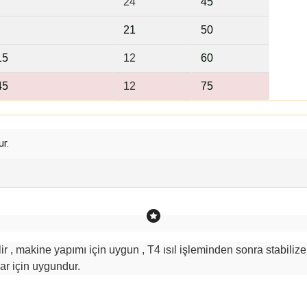
24
45
21
5
0
15
12
6
0
45
12
75
r.
r , makine yapımı için uygun , T4 ısıl işleminden sonra stabilize
ar için uygundur.