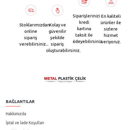
Siparişlerinizi
En kaliteli
kredi
ürünler ile
Stoklarımızdan
Kolay ve
kartına
sizlere
online
güvenilir
taksit ile
hizmet
sipariş
şekilde
ödeyebilirsiniz.
veriyoruz.
verebilirsiniz...
sipariş
oluşturabilirsiniz.
BAĞLANTILAR
Hakkımızda
İptal ve İade Koşulları