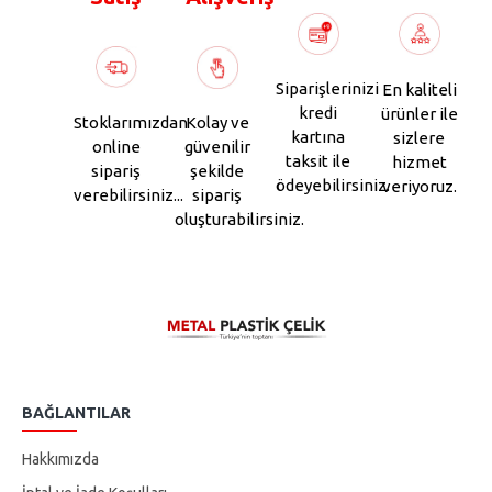
Siparişlerinizi
En kaliteli
kredi
ürünler ile
Stoklarımızdan
Kolay ve
kartına
sizlere
online
güvenilir
taksit ile
hizmet
sipariş
şekilde
ödeyebilirsiniz.
veriyoruz.
verebilirsiniz...
sipariş
oluşturabilirsiniz.
BAĞLANTILAR
Hakkımızda