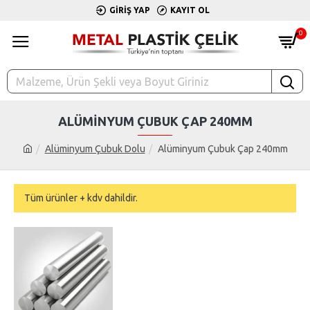
GIRIŞ YAP
KAYIT OL
0
ALÜMINYUM ÇUBUK ÇAP 240MM
Alüminyum Çubuk Dolu
Alüminyum Çubuk Çap 240mm
Tüm ürünler + kdv dahildir.