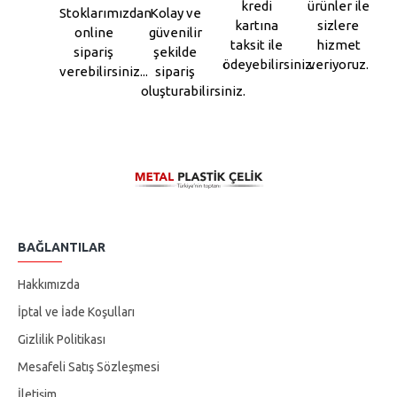
kredi
ürünler ile
Stoklarımızdan
Kolay ve
kartına
sizlere
online
güvenilir
taksit ile
hizmet
sipariş
şekilde
ödeyebilirsiniz.
veriyoruz.
verebilirsiniz...
sipariş
oluşturabilirsiniz.
BAĞLANTILAR
Hakkımızda
İptal ve İade Koşulları
Gizlilik Politikası
Mesafeli Satış Sözleşmesi
İletişim