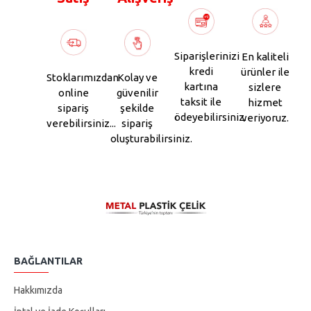
Siparişlerinizi
En kaliteli
kredi
ürünler ile
Stoklarımızdan
Kolay ve
kartına
sizlere
online
güvenilir
taksit ile
hizmet
sipariş
şekilde
ödeyebilirsiniz.
veriyoruz.
verebilirsiniz...
sipariş
oluşturabilirsiniz.
BAĞLANTILAR
Hakkımızda