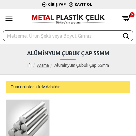
GIRIŞ YAP
KAYIT OL
0
ALÜMINYUM ÇUBUK ÇAP 55MM
Arama
Alüminyum Çubuk Çap 55mm
Tüm ürünler + kdv dahildir.