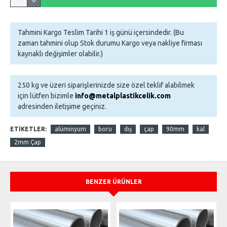
Tahmini Kargo Teslim Tarihi 1 iş günü içersindedir. (Bu
zaman tahmini olup Stok durumu Kargo veya nakliye firması
kaynaklı değişimler olabilir.)
250 kg ve üzeri siparişlerinizde size özel teklif alabilmek
için lütfen bizimle
info@metalplastikcelik.com
adresinden iletişime geçiniz.
ETIKETLER:
alüminyum
boru
dış
çap
90mm
kal
2mm Çap
BENZER ÜRÜNLER