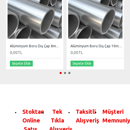
Alüminyum Boru Dış Çap 8mm Et Kal 1.2mm
Alüminyum Boru Dış Çap 10mm Et Kal 1
0,00TL
0,00TL
Sepete Ekle
Sepete Ekle
Stoktan
Tek
Taksitli
Müşteri
Online
Tıkla
Alışveriş
Memnuniy
Satış
Alışveriş