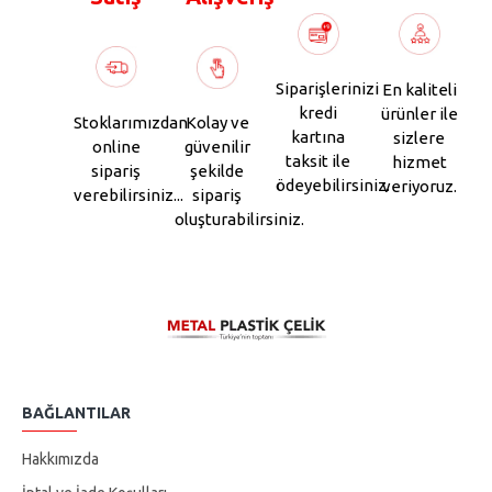
Siparişlerinizi
En kaliteli
kredi
ürünler ile
Stoklarımızdan
Kolay ve
kartına
sizlere
online
güvenilir
taksit ile
hizmet
sipariş
şekilde
ödeyebilirsiniz.
veriyoruz.
verebilirsiniz...
sipariş
oluşturabilirsiniz.
BAĞLANTILAR
Hakkımızda