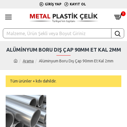
GIRIŞ YAP
KAYIT OL
0
ALÜMINYUM BORU DIŞ ÇAP 90MM ET KAL 2MM
Arama
Alüminyum Boru Dış Çap 90mm Et Kal 2mm
Tüm ürünler + kdv dahildir.