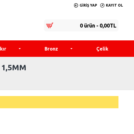
GIRIŞ YAP
KAYIT OL
0 ürün - 0,00TL
kır
Bronz
Çelik
 1,5MM