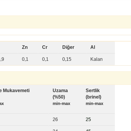
Zn
Cr
Diğer
Al
,9
0,1
0,1
0,15
Kalan
 Mukavemeti
Uzama
Sertlik
(%50)
(brinel)
ax
min-max
min-max
26
2
5