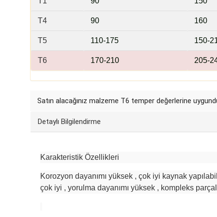
T1
9
0
15
0
T4
90
1
60
T5
110
-175
150
-2
T6
170
-210
205
-2
Satın alacağınız malzeme
T6 temper
değerlerine uygundu
Detaylı Bilgilendirme
Karakteristik Özellikleri
Korozyon dayanımı yüksek , çok iyi kaynak yapılabili
çok iyi , yorulma dayanımı yüksek , kompleks parçal