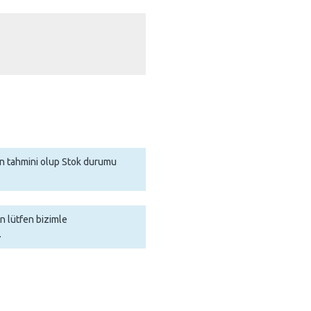
man tahmini olup Stok durumu
in lütfen bizimle
.