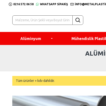
0216 572 06 58
WHATSAPP SIPARIŞ
INFO@METALPLASTI
Alüminyum
Mühendislik Plasti
ALÜMI
Tüm ürünler + kdv dahildir.