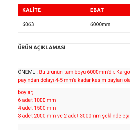
K
ALİTE
EBAT
6063
6000mm
ÜRÜN AÇIKLAMASI
ÖNEMLİ:
Bu ürünün tam boyu 6000mm'dir. Kargo i
payından dolayı 4-5 mm'e kadar kesim payları olab
boylar;
6 adet 1000 mm
4 adet 1500 mm
3 adet 2000 mm ve 2 adet 3000mm şeklinde eşit b