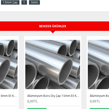
15mm Çap
1
5mm
BENZER ÜRÜNLER
Alüminyum Boru Dış Çap 10mm Et Kal 1
Alüminyum Boru Dış Çap 15mm Et Kal 1.5mm
0,00TL
0,00TL