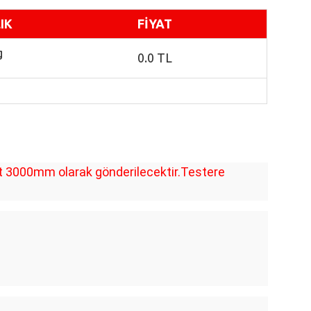
IK
FİYAT
g
0.0 TL
et 3000mm olarak gönderilecektir.Testere