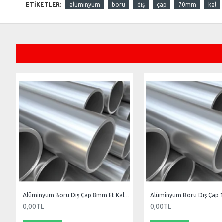
ETIKETLER:
alüminyum
boru
dış
çap
70mm
kal
Alüminyum Boru Dış Çap 8mm Et Kal 1.2mm
0,00TL
0,00TL