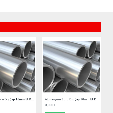
Alüminyum Boru Dış Çap 16mm Et Kal 3mm
Alüminyum Boru Dış Çap 10mm Et Kal 1.2
0,00TL