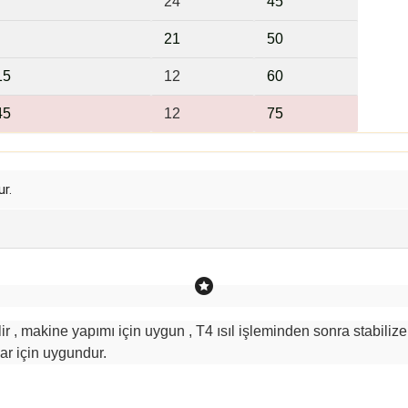
24
45
21
5
0
15
12
6
0
45
12
75
r.
r , makine yapımı için uygun , T4 ısıl işleminden sonra stabilize
ar için uygundur.