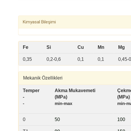
Kimyasal Bileşimi
Fe
Si
Cu
Mn
Mg
0,35
0,2-0,6
0,1
0,1
0,45-0
Mekanik Özellikleri
Temper
Akma Mukavemeti
Çekme
-
(MPa)
(MPa)
-
min-max
min-m
0
50
100