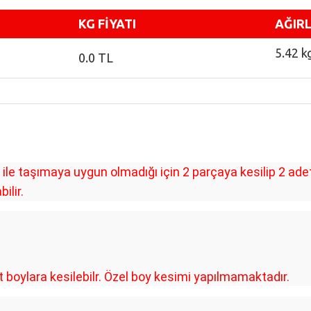
KG FİYATI
AĞIRL
5.42 k
0.0 TL
le taşımaya uygun olmadığı için 2 parçaya kesilip 2 ad
ilir.
oylara kesilebilr. Özel boy kesimi yapılmamaktadır.