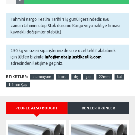
Tahmini Kargo Teslim Tarihi 1 iş günü içersindedir. (Bu
zaman tahmini olup Stok durumu Kargo veya nakliye firması
kaynaklı değişimler olabilir.)
250 kg ve üzeri siparişlerinizde size özel teklif alabilmek
için lütfen bizimle
info@metalplastikcelik.com
adresinden iletişime geçiniz.
ETIKETLER:
alüminyum
boru
dış
çap
22mm
kal
1.2mm Çap
PEOPLE ALSO BOUGHT
BENZER ÜRÜNLER