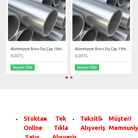
Alüminyum Boru Dış Çap 16mm Et Kal 1.2mm
Alüminyum Boru Dış Çap 19mm Et Kal 1.2mm
0,00TL
0,00TL
Sepete Ekle
Sepete Ekle
Stoktan
Tek
Taksitli
Müşteri
Online
Tıkla
Alışveriş
Memnuniy
Satış
Alışveriş