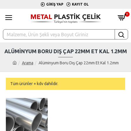
GIRIŞ YAP
KAYIT OL
0
ALÜMINYUM BORU DIŞ ÇAP 22MM ET KAL 1.2MM
Arama
Alüminyum Boru Dış Çap 22mm Et Kal 1.2mm
Tüm ürünler + kdv dahildir.