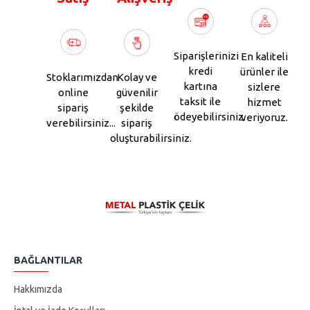
Siparişlerinizi
En kaliteli
kredi
ürünler ile
Stoklarımızdan
Kolay ve
kartına
sizlere
online
güvenilir
taksit ile
hizmet
sipariş
şekilde
ödeyebilirsiniz.
veriyoruz.
verebilirsiniz...
sipariş
oluşturabilirsiniz.
BAĞLANTILAR
Hakkımızda