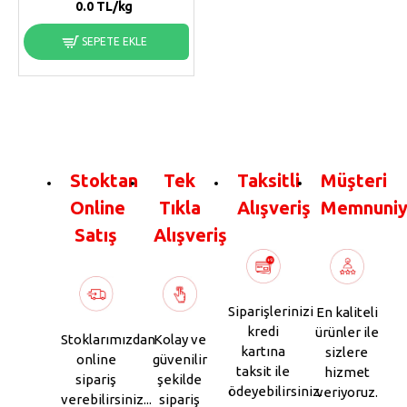
0.0
TL/kg
SEPETE EKLE
Stoktan
Tek
Taksitli
Müşteri
Online
Tıkla
Alışveriş
Memnuniy
Satış
Alışveriş
Siparişlerinizi
En kaliteli
kredi
ürünler ile
Stoklarımızdan
Kolay ve
kartına
sizlere
online
güvenilir
taksit ile
hizmet
sipariş
şekilde
ödeyebilirsiniz.
veriyoruz.
verebilirsiniz...
sipariş