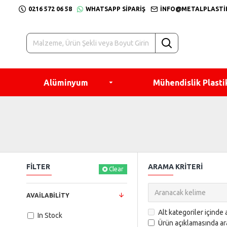
0216 572 06 58
WHATSAPP SIPARIŞ
INFO@METALPLASTI
Alüminyum
Mühendislik Plasti
FILTER
ARAMA KRITERI
Clear
AVAILABILITY
Alt kategoriler içinde 
In Stock
Ürün açıklamasında ar