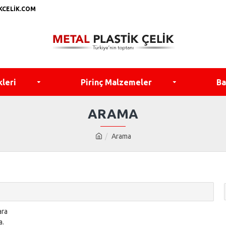
KCELIK.COM
kleri
Pirinç Malzemeler
Ba
ARAMA
Arama
ara
a.