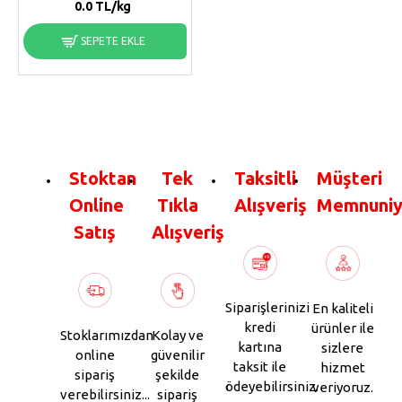
0.0
TL/kg
SEPETE EKLE
Stoktan
Tek
Taksitli
Müşteri
Online
Tıkla
Alışveriş
Memnuniy
Satış
Alışveriş
Siparişlerinizi
En kaliteli
kredi
ürünler ile
Stoklarımızdan
Kolay ve
kartına
sizlere
online
güvenilir
taksit ile
hizmet
sipariş
şekilde
ödeyebilirsiniz.
veriyoruz.
verebilirsiniz...
sipariş