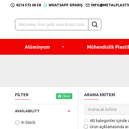
0216 572 06 58
WHATSAPP SIPARIŞ
INFO@METALPLASTI
Alüminyum
Mühendislik Plasti
FILTER
ARAMA KRITERI
Clear
AVAILABILITY
Alt kategoriler içinde 
In Stock
Ürün açıklamasında ar