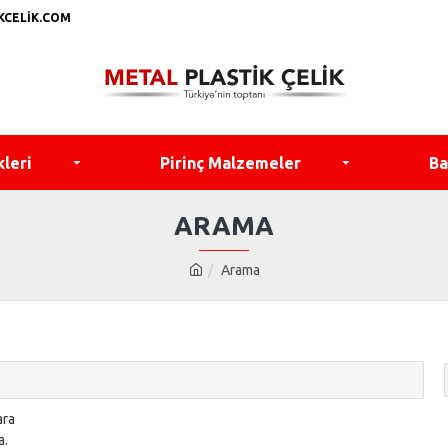
KCELIK.COM
kleri
Pirinç Malzemeler
Ba
ARAMA
Arama
ara
a.