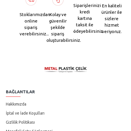
Siparişlerinizi
En kaliteli
kredi
ürünler ile
Stoklarımızdan
Kolay ve
kartına
sizlere
online
güvenilir
taksit ile
hizmet
sipariş
şekilde
ödeyebilirsiniz.
veriyoruz.
verebilirsiniz...
sipariş
oluşturabilirsiniz.
BAĞLANTILAR
Hakkımızda
İptal ve İade Koşulları
Gizlilik Politikası