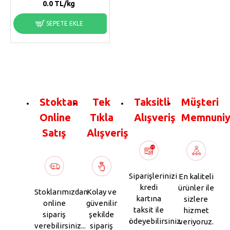
0.0
TL/kg
SEPETE EKLE
Stoktan
Tek
Taksitli
Müşteri
Online
Tıkla
Alışveriş
Memnuniy
Satış
Alışveriş
Siparişlerinizi
En kaliteli
kredi
ürünler ile
Stoklarımızdan
Kolay ve
kartına
sizlere
online
güvenilir
taksit ile
hizmet
sipariş
şekilde
ödeyebilirsiniz.
veriyoruz.
verebilirsiniz...
sipariş