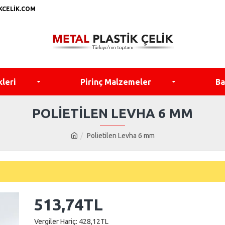
KCELIK.COM
kleri
Pirinç Malzemeler
Ba
POLIETILEN LEVHA 6 MM
Polietilen Levha 6 mm
513,74TL
Vergiler Hariç: 428,12TL