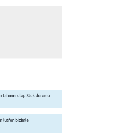
man tahmini olup Stok durumu
in lütfen bizimle
.