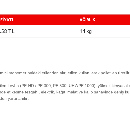
 FİYATI
AĞIRLIK
.58 TL
14 kg
 İsmini monomer haldeki etilenden alır, etilen kullanılarak polietilen üreti
tilen Levha (PE-HD / PE 300, PE 500, UHWPE 1000), yüksek kimyasal dir
de et kesme tezgahı, elektrik, kağıt imalat ve kalıp sanayinde geniş kull
.
en yararlanılır