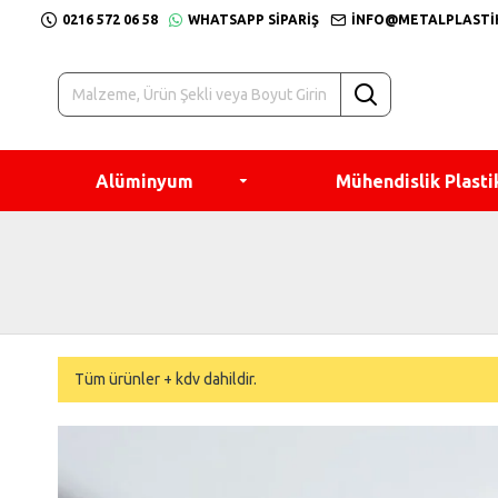
0216 572 06 58
WHATSAPP SIPARIŞ
INFO@METALPLASTI
Alüminyum
Mühendislik Plasti
Tüm ürünler + kdv dahildir.