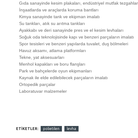
Gıda sanayinde kesim plakaları, endüstriyel mutfak tezgahla
İnşaatlarda ve araçlarda koruma bantları
Kimya sanayinde tank ve ekipman imalatı
Su tankları, atık su arıtma tankları
Ayakkabı ve deri sanayinde pres ve el kesim levhaları
Soğuk oda teknolojisinde kapı ve benzeri parçaların imalatı
Spor tesisleri ve benzeri yapılarda tuvalet, duş bölmeleri
Havuz aksamı, atlama platformları
Tekne, yat aksesuarları
Menhol kapakları ve boru flanşları
Park ve bahçelerde oyun ekipmanları
Kaynak ile elde edilebilecek parçaların imalatı
Ortopedik parçalar
Laboratuvar malzemeler
ETIKETLER:
polietilen
levha