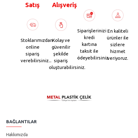
Satış
Alışveriş
Siparişlerinizi
En kaliteli
kredi
ürünler ile
Stoklarımızdan
Kolay ve
kartına
sizlere
online
güvenilir
taksit ile
hizmet
sipariş
şekilde
ödeyebilirsiniz.
veriyoruz.
verebilirsiniz...
sipariş
oluşturabilirsiniz.
BAĞLANTILAR
Hakkımızda