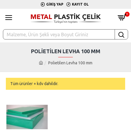
GIRIŞ YAP
KAYIT OL
0
POLIETILEN LEVHA 100 MM
Polietilen Levha 100 mm
Tüm ürünler + kdv dahildir.