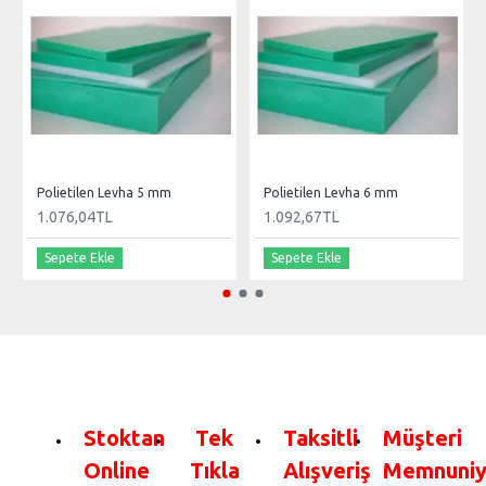
Polietilen Levha 5 mm
Polietilen Levha 6 mm
1.076,04TL
1.092,67TL
Sepete Ekle
Sepete Ekle
Stoktan
Tek
Taksitli
Müşteri
Online
Tıkla
Alışveriş
Memnuniy