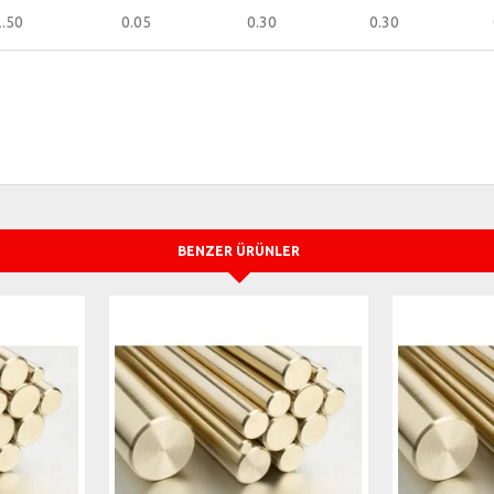
2.50
0.05
0.30
0.30
BENZER ÜRÜNLER