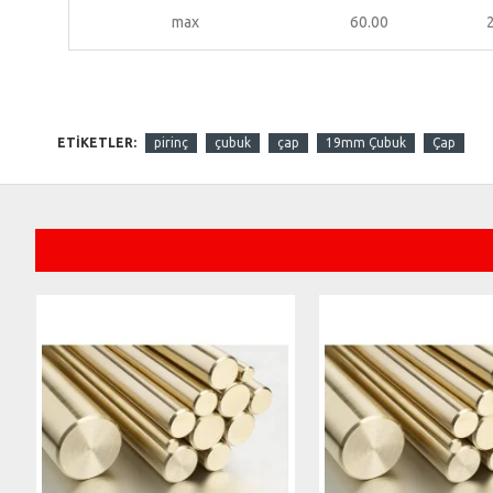
max
60.00
ETIKETLER:
pirinç
çubuk
çap
19mm Çubuk
Çap