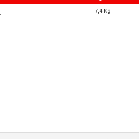
7,4 Kg
L
nci