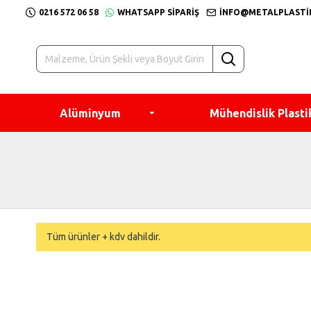
0216 572 06 58
WHATSAPP SIPARIŞ
INFO@METALPLASTI
Alüminyum
Mühendislik Plasti
Tüm ürünler + kdv dahildir.