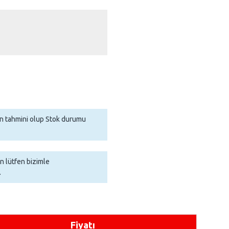
man tahmini olup Stok durumu
in lütfen bizimle
.
Fiyatı