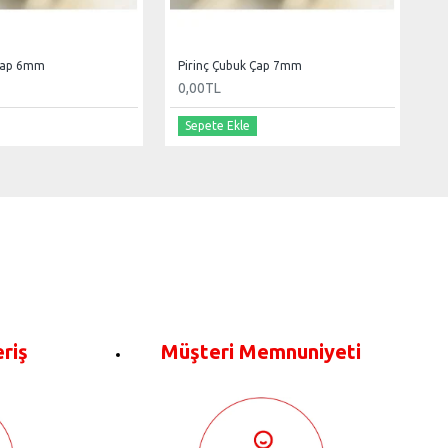
 Çap 6mm
Pirinç Çubuk Çap 7mm
0,00TL
Sepete Ekle
eriş
Müşteri Memnuniyeti