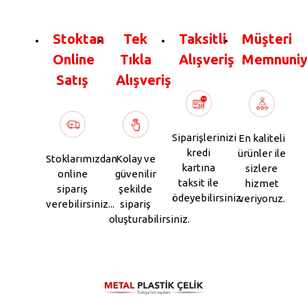
Stoktan
Tek
Taksitli
Müşteri
Online
Tıkla
Alışveriş
Memnuniy
Satış
Alışveriş
Siparişlerinizi
En kaliteli
kredi
ürünler ile
Stoklarımızdan
Kolay ve
kartına
sizlere
online
güvenilir
taksit ile
hizmet
sipariş
şekilde
ödeyebilirsiniz.
veriyoruz.
verebilirsiniz...
sipariş
oluşturabilirsiniz.