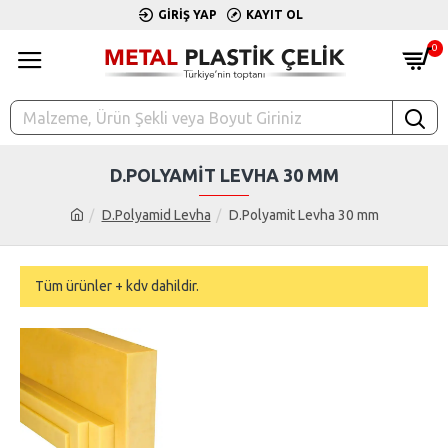
GIRIŞ YAP
KAYIT OL
0
D.POLYAMIT LEVHA 30 MM
D.Polyamid Levha
D.Polyamit Levha 30 mm
Tüm ürünler + kdv dahildir.