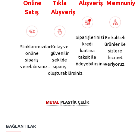
Online
Tıkla
Alışveriş
Memnuniy
Satış
Alışveriş
Siparişlerinizi
En kaliteli
kredi
ürünler ile
Stoklarımızdan
Kolay ve
kartına
sizlere
online
güvenilir
taksit ile
hizmet
sipariş
şekilde
ödeyebilirsiniz.
veriyoruz.
verebilirsiniz...
sipariş
oluşturabilirsiniz.
BAĞLANTILAR