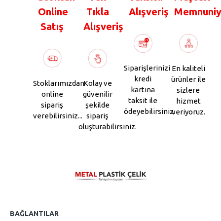
Online
Tıkla
Alışveriş
Memnuniy
Satış
Alışveriş
Siparişlerinizi
En kaliteli
kredi
ürünler ile
Stoklarımızdan
Kolay ve
kartına
sizlere
online
güvenilir
taksit ile
hizmet
sipariş
şekilde
ödeyebilirsiniz.
veriyoruz.
verebilirsiniz...
sipariş
oluşturabilirsiniz.
BAĞLANTILAR