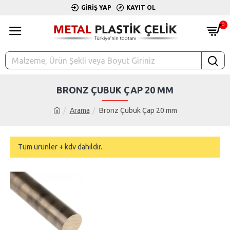
GIRIŞ YAP
KAYIT OL
0
BRONZ ÇUBUK ÇAP 20 MM
Arama
Bronz Çubuk Çap 20 mm
Tüm ürünler + kdv dahildir.