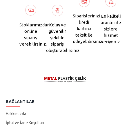
Siparişlerinizi
En kaliteli
kredi
ürünler ile
Stoklarımızdan
Kolay ve
kartına
sizlere
online
güvenilir
taksit ile
hizmet
sipariş
şekilde
ödeyebilirsiniz.
veriyoruz.
verebilirsiniz...
sipariş
oluşturabilirsiniz.
BAĞLANTILAR
Hakkımızda
İptal ve İade Koşulları