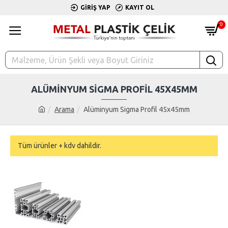
GIRIŞ YAP
KAYIT OL
0
ALÜMINYUM SIGMA PROFIL 45X45MM
Arama
Alüminyum Sigma Profil 45x45mm
Tüm ürünler + kdv dahildir.