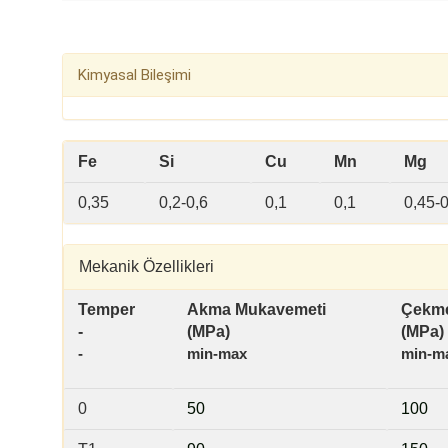
Kimyasal Bileşimi
Fe
Si
Cu
Mn
Mg
0,35
0,2-0,6
0,1
0,1
0,45-0
Mekanik Özellikleri
Temper
Akma Mukavemeti
Çekme
-
(MPa)
(MPa)
-
min-max
min-m
0
50
100