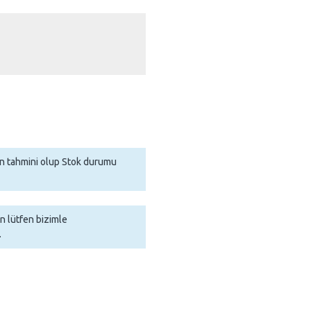
man tahmini olup Stok durumu
in lütfen bizimle
.