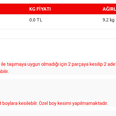
KG FİYATI
AĞIRL
0.0 TL
9.2 kg
le taşımaya uygun olmadığı için 2 parçaya kesilip 2 ad
ilir.
oylara kesilebilr. Özel boy kesimi yapılmamaktadır.