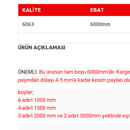
K
ALİTE
EBAT
6063
6000mm
ÜRÜN AÇIKLAMASI
ÖNEMLİ:
Bu ürünün tam boyu 6000mm'dir. Kargo i
payından dolayı 4-5 mm'e kadar kesim payları olab
boylar;
6 adet 1000 mm
4 adet 1500 mm
3 adet 2000 mm ve 2 adet 3000mm şeklinde eşit b