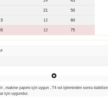
24
45
21
5
0
15
12
6
0
45
12
75
r.
r , makine yapımı için uygun , T4 ısıl işleminden sonra stabilize
ar için uygundur.