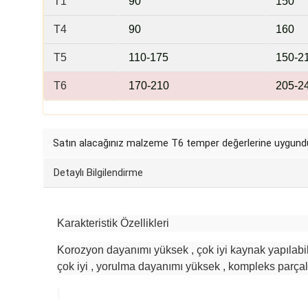
T1
9
0
15
0
T4
90
1
60
T5
110
-175
150
-2
T6
170
-210
205
-2
Satın alacağınız malzeme
T6 temper
değerlerine uygundu
Detaylı Bilgilendirme
Karakteristik Özellikleri
Korozyon dayanımı yüksek , çok iyi kaynak yapılabili
çok iyi , yorulma dayanımı yüksek , kompleks parçal