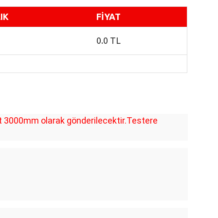
IK
FİYAT
0.0 TL
et 3000mm olarak gönderilecektir.Testere