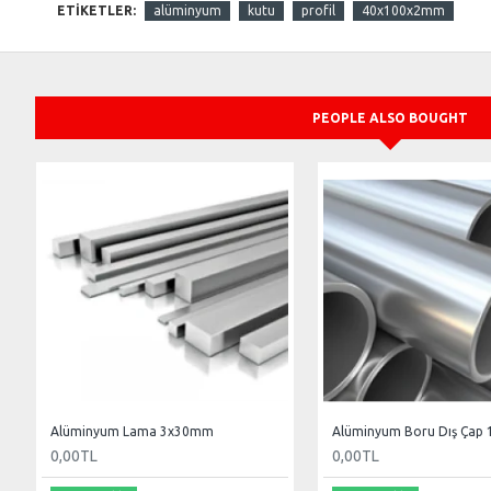
ETIKETLER:
alüminyum
kutu
profil
40x100x2mm
PEOPLE ALSO BOUGHT
Alüminyum Lama 3x30mm
0,00TL
0,00TL