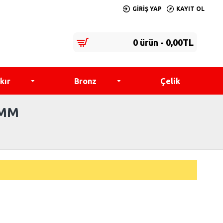
GIRIŞ YAP
KAYIT OL
0 ürün - 0,00TL
kır
Bronz
Çelik
2MM