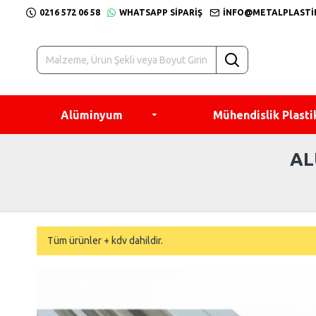
0216 572 06 58
WHATSAPP SIPARIŞ
INFO@METALPLASTI
Alüminyum
Mühendislik Plasti
AL
Tüm ürünler + kdv dahildir.