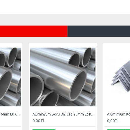
Alüminyum Boru Dış Çap 16mm Et Kal 3mm
Alüminyum Boru Dış Çap 25mm Et Kal 2.5mm
Alüminyum K
0,00TL
0,00TL