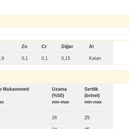
Zn
Cr
Diğer
Al
,9
0,1
0,1
0,15
Kalan
 Mukavemeti
Uzama
Sertlik
(%50)
(brinel)
ax
min-max
min-max
26
2
5