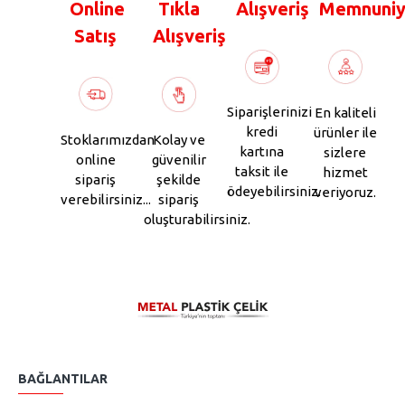
Online
Tıkla
Alışveriş
Memnuniy
Satış
Alışveriş
Siparişlerinizi
En kaliteli
kredi
ürünler ile
Stoklarımızdan
Kolay ve
kartına
sizlere
online
güvenilir
taksit ile
hizmet
sipariş
şekilde
ödeyebilirsiniz.
veriyoruz.
verebilirsiniz...
sipariş
oluşturabilirsiniz.
BAĞLANTILAR