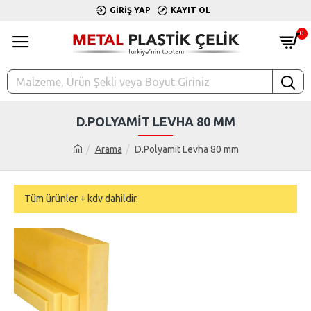
GIRIŞ YAP
KAYIT OL
0
D.POLYAMIT LEVHA 80 MM
Arama
D.Polyamit Levha 80 mm
Tüm ürünler + kdv dahildir.