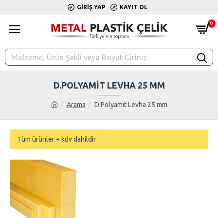
GIRIŞ YAP
KAYIT OL
0
D.POLYAMIT LEVHA 25 MM
Arama
D.Polyamit Levha 25 mm
Tüm ürünler + kdv dahildir.