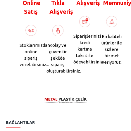
Online
Tıkla
Alışveriş
Memnuniy
Satış
Alışveriş
Siparişlerinizi
En kaliteli
kredi
ürünler ile
Stoklarımızdan
Kolay ve
kartına
sizlere
online
güvenilir
taksit ile
hizmet
sipariş
şekilde
ödeyebilirsiniz.
veriyoruz.
verebilirsiniz...
sipariş
oluşturabilirsiniz.
BAĞLANTILAR